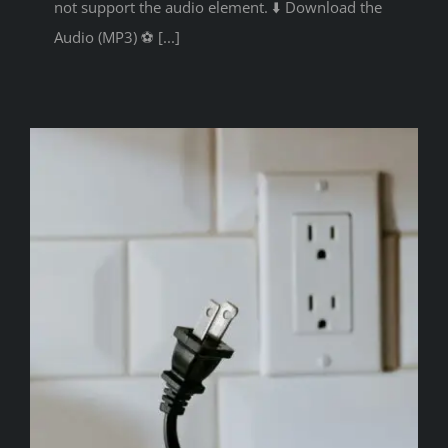
not support the audio element. ⬇️ Download the
Audio (MP3) ⚽ [...]