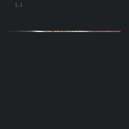
[...]
I grocery store americani
La prima volta in viaggio 𝐢𝐧 𝐭𝐡𝐞 𝐔𝐒 (gli USA), la
prima cosa che mi colpì furono le dimensioni