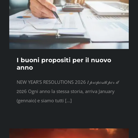
I buoni propositi per il nuovo
anno
NEW YEAR'S RESOLUTIONS 2026 𝐼 𝓅𝓇𝑜𝓅𝑜𝓈𝒾𝓉𝒾 𝓅𝑒𝓇 𝒾𝓁
𝟤𝟢𝟤6 Ogni anno la stessa storia, arriva January
(gennaio) e siamo tutti [...]