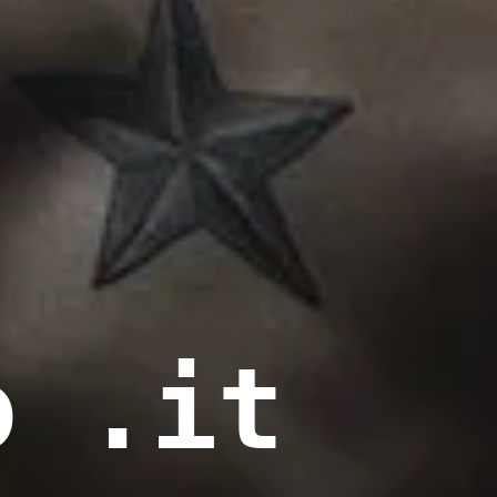
o .it