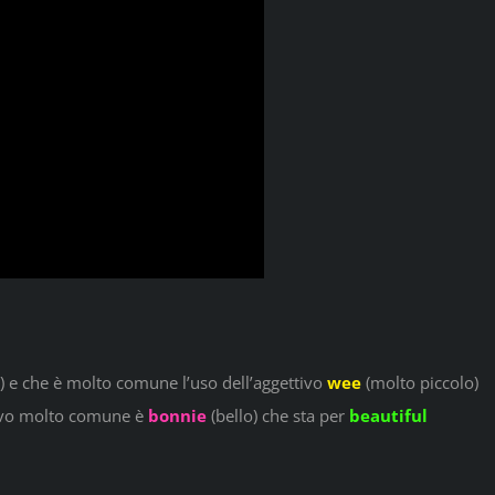
ì) e che è molto comune l’uso dell’aggettivo
wee
(molto piccolo)
tivo molto comune è
bonnie
(bello) che sta per
beautiful