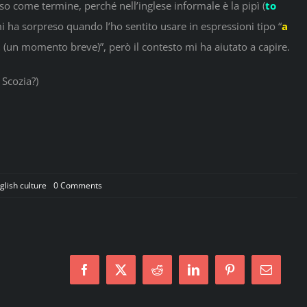
so come termine, perché nell’inglese informale è la pipì (
to
mi ha sorpreso quando l’ho sentito usare in espressioni tipo “
a
t
(un momento breve)”, però il contesto mi ha aiutato a capire.
 Scozia?)
on
glish culture
0 Comments
Il
festival
di
Edimburgo
non
esiste!