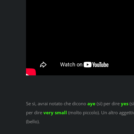
Se sì, avrai notato che dicono
aye
(sì) per dire
yes
(s
per dire
very small
(molto piccolo). Un altro agget
(bello).