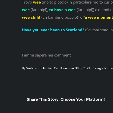
Trovo
wee
(molto piccolo) in particolare molto curio
wee
(fare pipì),
to have a wee
(fare pipì)) e quindi 
wee child
(un bambino piccolo)” o “
a wee momen
Have you ever been to Scotland?
(Sei mai stato in
Fammi sapere nei commenti
By
Stefano
Published On: November 30th, 2023
Categories:
En
Share This Story, Choose Your Platform!