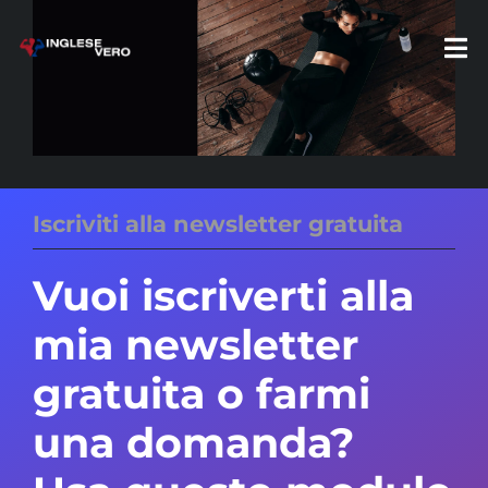
Skip
to
Tog
content
Nav
HOME
Iscriviti alla newsletter gratuita
ABOUT US
Vuoi iscriverti alla
RECENSIONI
mia newsletter
ISCRIZIONI
gratuita o farmi
una domanda?
BLOG