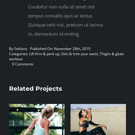
Curabitur non nulla sit amet nisl
tempus convallis quis ac lectus.
Quisque velit nisi, pretium ut lacinia
in, elementum id ending.
By
Stefano
Published On: November 28th, 2019
Categories:
Lift firm & perk up
,
Slim & trim your waist
,
Thighs & glute
workout
on
0 Comments
30
minutes
yoga
flow
Related Projects