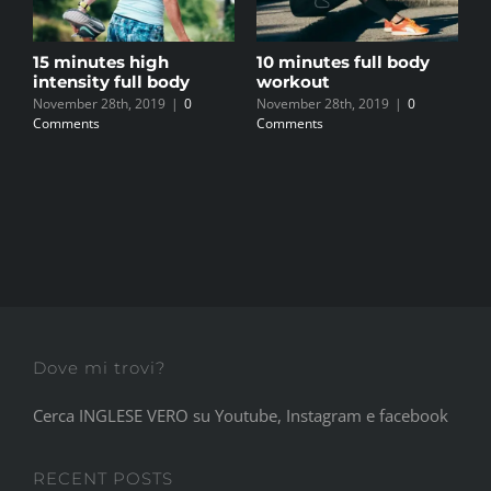
ut
15 minutes high
10 minutes full body
1
intensity full body
workout
(
November 28th, 2019
|
0
November 28th, 2019
|
0
N
Comments
Comments
C
Dove mi trovi?
Cerca INGLESE VERO su Youtube, Instagram e facebook
RECENT POSTS