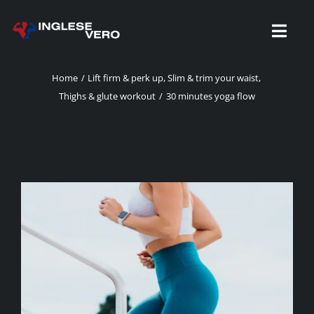
Skip
to
Toggl
content
Navig
Home
Lift firm & perk up
Slim & trim your waist
Thighs & glute workout
30 minutes yoga flow
HOME
ABOUT US
RECENSIONI
ISCRIZIONI
BLOG