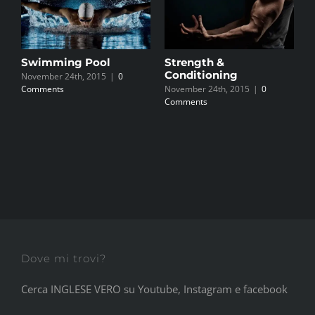
Swimming Pool
Strength &
P
Conditioning
November 24th, 2015
|
0
N
Comments
November 24th, 2015
|
0
C
Comments
Dove mi trovi?
Cerca INGLESE VERO su Youtube, Instagram e facebook